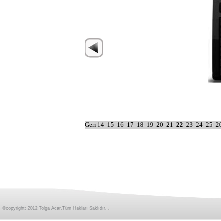
Geri
14
15
16
17
18
19
20
21
22
23
24
25
2
©copyright; 2012 Tolga Acar.Tüm Hakları Saklıdır. .