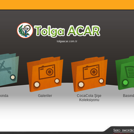
tolgaacar.com.tr
kında
Galeriler
CocaCola Şişe
Basın
Koleksiyonu