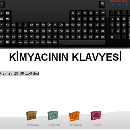
6
27
28
29
30
...
58
ileri
Anasayfa
Hakkında
Fotoğraflar
İletişim