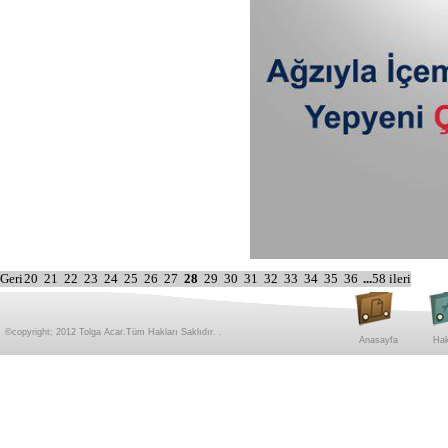
Geri
20
21
22
23
24
25
26
27
28
29
30
31
32
33
34
35
36
...
58
ileri
©copyright; 2012 Tolga Acar.Tüm Hakları Saklıdır. .
Anasayfa
Hak