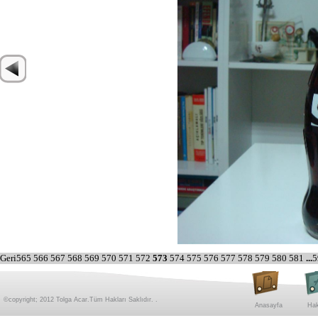
Geri
565
566
567
568
569
570
571
572
573
574
575
576
577
578
579
580
581
...
5
©copyright; 2012 Tolga Acar.Tüm Hakları Saklıdır. .
Anasayfa
Hak