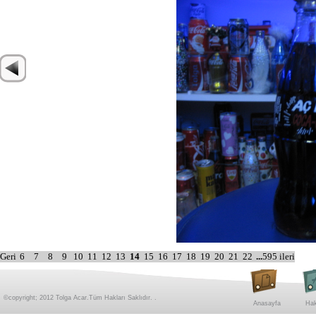
Geri
6
7
8
9
10
11
12
13
14
15
16
17
18
19
20
21
22
...
595
ileri
©copyright; 2012 Tolga Acar.Tüm Hakları Saklıdır. .
Anasayfa
Hak