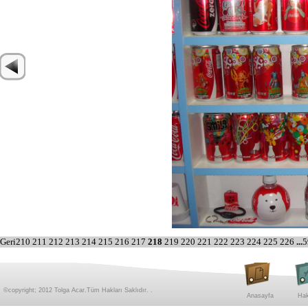
Geri
210
211
212
213
214
215
216
217
218
219
220
221
222
223
224
225
226
...
5
©copyright; 2012 Tolga Acar.Tüm Hakları Saklıdır. .
Anasayfa
Hak